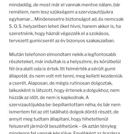
mindaddig, de most már el vannak mentve nálam, bár
remélem, nem lesz szükségem a szervizautójukra
egyhamar… Mindenesetre biztonságot ad, és nemcsak
S. O. S. helyzetben lehet őket hívni, hanem akkor is, ha
szeretnénk, hogy háznál végezzék el a szokásos,
tervezett gumicserét az év bizonyos szakaszaiban.
Miután telefonon elmondtam nekik a legfontosabb
részleteket, már indultak is a helyszínre, és körülbelül
fél óra alatt oda is értek. Itt felmérték a sérült gumi
állapotát, és nem volt mit tenni, meg kellett kezdeniük
a cserét. Alaposan, de mégis rutinosan dolgoztak,
laikusként is látszott, hogy értenek a dolgukhoz, nem
húzzák az időt, de nem is kapkodnak. A
szervizautójukba be-bepillantottam néha, és bár nem
ismertem fel az ott található dolgok döntő részét, de
annyit meg tudtam állapítani, hogy hihetetlenül
felszerelt járműről beszélhetünk – ők aztán tényleg
mindenre fel vannak készülve. Egyébként az árazásra