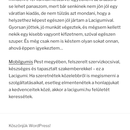
se lehet panaszom, mert bár senkinek nem jön jól egy
váratlan kiadás, de nem túlzás azt mondani, hogy a
helyzethez képest egészen jól jártam a Lacigumival.
Gyorsan jöttek, jó munkát végeztek, és mégsem kellett
nekik egy kisebb vagyont kifizetnem, szóval egészen
szuper. És még csak nem is késtem olyan sokat onnan,
ahová éppen igyekeztem…
Mobilgumis
Pest megyében, felszerelt szervizkocsival,
készséges és tapasztalt szakemberekkel – ez a
Lacigumi. Ha szeretnétek közelebbről is megismerni a
szolgáltatásaikat, esetleg elmentenétek a honlapjukat
a kedvenceitek közé, akkor a lacigumi.hu felületét
keressétek.
Köszönjük WordPress!