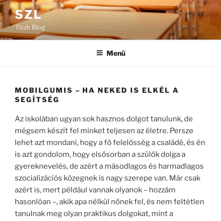
Tartalomhoz
SZL
Tiszk Blog
Menü
MOBILGUMIS – HA NEKED IS ELKÉL A
SEGÍTSÉG
Az iskolában ugyan sok hasznos dolgot tanulunk, de
mégsem készít fel minket teljesen az életre. Persze
lehet azt mondani, hogy a fő felelősség a családé, és én
is azt gondolom, hogy elsősorban a szülők dolga a
gyereknevelés, de azért a másodlagos és harmadlagos
szocializációs közegnek is nagy szerepe van. Már csak
azért is, mert például vannak olyanok – hozzám
hasonlóan –, akik apa nélkül nőnek fel, és nem feltétlen
tanulnak meg olyan praktikus dolgokat, mint a