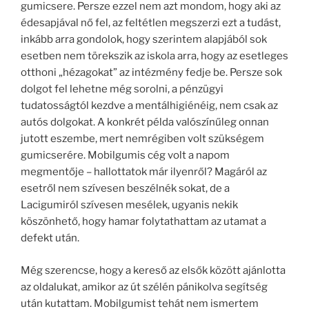
gumicsere. Persze ezzel nem azt mondom, hogy aki az
édesapjával nő fel, az feltétlen megszerzi ezt a tudást,
inkább arra gondolok, hogy szerintem alapjából sok
esetben nem törekszik az iskola arra, hogy az esetleges
otthoni „hézagokat” az intézmény fedje be. Persze sok
dolgot fel lehetne még sorolni, a pénzügyi
tudatosságtól kezdve a mentálhigiénéig, nem csak az
autós dolgokat. A konkrét példa valószínűleg onnan
jutott eszembe, mert nemrégiben volt szükségem
gumicserére. Mobilgumis cég volt a napom
megmentője – hallottatok már ilyenről? Magáról az
esetről nem szívesen beszélnék sokat, de a
Lacigumiról szívesen mesélek, ugyanis nekik
köszönhető, hogy hamar folytathattam az utamat a
defekt után.
Még szerencse, hogy a kereső az elsők között ajánlotta
az oldalukat, amikor az út szélén pánikolva segítség
után kutattam. Mobilgumist tehát nem ismertem