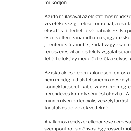
működjön.
Az idő múlásával az elektromos rendsze
vezetékek szigetelése romolhat, a csatl
elosztók túlterheltté válhatnak. Ezek a
észrevétlenek maradhatnak, ugyanakko
jelentenek: áramütés, zárlat vagy akár t
rendszeres villamos felülvizsgálat során
feltárhatók, így megelőzhetők a súlyos 
Az iskolák esetében különösen fontos a
nem mindig tudják felismerni a veszélyh
konnektor, sérült kábel vagy nem megf
berendezés komoly sérülést okozhat. A fe
minden ilyen potenciális veszélyforrást 
tanulók és dolgozók védelmét.
A villamos rendszer ellenőrzése nemcs
szempontból is előnyös. Egy rosszul mű