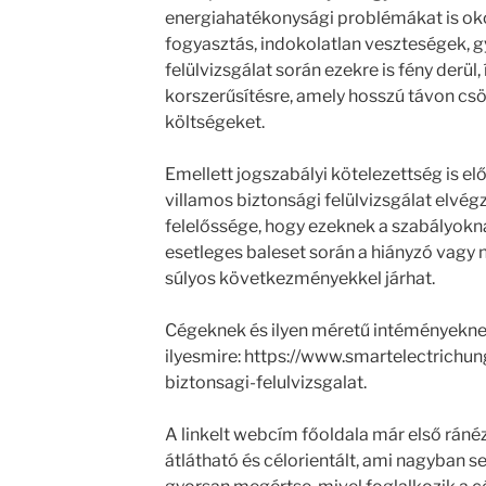
energiahatékonysági problémákat is o
fogyasztás, indokolatlan veszteségek, 
felülvizsgálat során ezekre is fény derül, 
korszerűsítésre, amely hosszú távon csö
költségeket.
Emellett jogszabályi kötelezettség is el
villamos biztonsági felülvizsgálat elvég
felelőssége, hogy ezeknek a szabályokna
esetleges baleset során a hiányzó vag
súlyos következményekkel járhat.
Cégeknek és ilyen méretű intéményeknek
ilyesmire: https://www.smartelectrichu
biztonsagi-felulvizsgalat.
A linkelt webcím főoldala már első ránézé
átlátható és célorientált, ami nagyban s