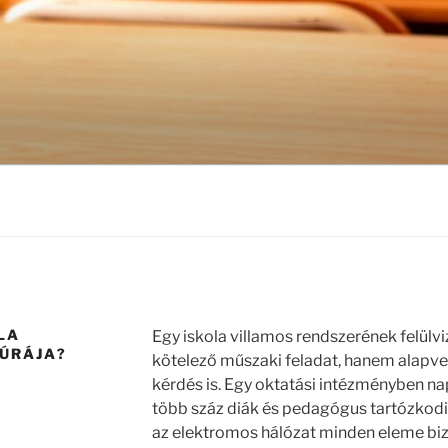
LA
Egy iskola villamos rendszerének felül
ÚRÁJA?
kötelező műszaki feladat, hanem alapve
kérdés is. Egy oktatási intézményben na
több száz diák és pedagógus tartózkodik
az elektromos hálózat minden eleme b