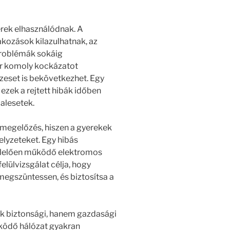
rek elhasználódnak. A
akozások kilazulhatnak, az
 problémák sokáig
r komoly kockázatot
űzeset is bekövetkezhet. Egy
 ezek a rejtett hibák időben
balesetek.
 megelőzés, hiszen a gyerekek
elyzeteket. Egy hibás
elelően működő elektromos
lülvizsgálat célja, hogy
megszüntessen, és biztosítsa a
ak biztonsági, hanem gazdasági
ködő hálózat gyakran