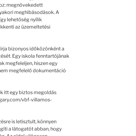
koz: megnövekedett
gyakori meghibásodások. A
így lehetőség nyílik
kkenti az üzemeltetési
őírja bizonyos időközönként a
zését. Egy iskola fenntartójának
k megfeleljen, hiszen egy
y nem megfelelő dokumentáció
 itt egy biztos megoldás
ngary.com/vbf-villamos-
sre is letisztult, könnyen
egíti a látogatót abban, hogy