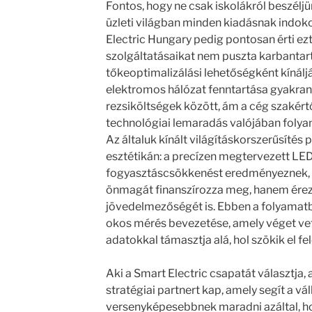
Fontos, hogy ne csak iskolákról beszél
üzleti világban minden kiadásnak indokol
Electric Hungary pedig pontosan érti ezt
szolgáltatásaikat nem puszta karbanta
tőkeoptimalizálási lehetőségként kínáljá
elektromos hálózat fenntartása gyakran 
rezsiköltségek között, ám a cég szakértő
technológiai lemaradás valójában folya
Az általuk kínált világításkorszerűsítés
esztétikán: a precízen megtervezett LE
fogyasztáscsökkenést eredményeznek, 
önmagát finanszírozza meg, hanem érezh
jövedelmezőségét is. Ebben a folyamatb
okos mérés bevezetése, amely véget vet
adatokkal támasztja alá, hol szökik el fe
Aki a Smart Electric csapatát választja,
stratégiai partnert kap, amely segít a vá
versenyképesebbnek maradni azáltal, ho