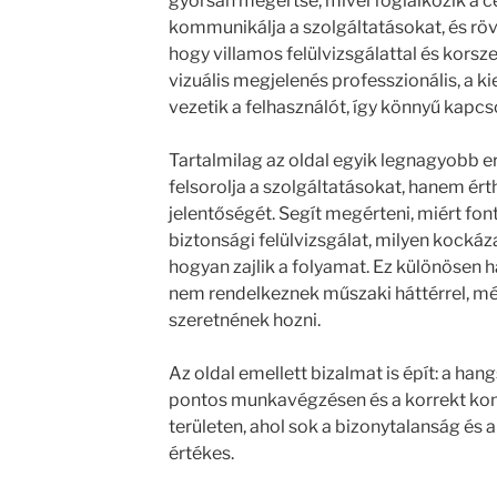
gyorsan megértse, mivel foglalkozik a c
kommunikálja a szolgáltatásokat, és rövi
hogy villamos felülvizsgálattal és korsz
vizuális megjelenés professzionális, a 
vezetik a felhasználót, így könnyű kapcs
Tartalmilag az oldal egyik legnagyobb 
felsorolja a szolgáltatásokat, hanem ér
jelentőségét. Segít megérteni, miért fon
biztonsági felülvizsgálat, milyen kocká
hogyan zajlik a folyamat. Ez különösen 
nem rendelkeznek műszaki háttérrel, mé
szeretnének hozni.
Az oldal emellett bizalmat is épít: a ha
pontos munkavégzésen és a korrekt kom
területen, ahol sok a bizonytalanság és a
értékes.