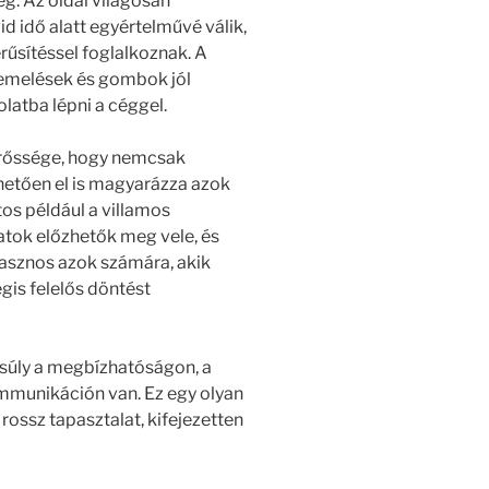
ég. Az oldal világosan
d idő alatt egyértelművé válik,
erűsítéssel foglalkoznak. A
kiemelések és gombok jól
olatba lépni a céggel.
erőssége, hogy nemcsak
thetően el is magyarázza azok
tos például a villamos
zatok előzhetők meg vele, és
hasznos azok számára, akik
gis felelős döntést
ngsúly a megbízhatóságon, a
munikáción van. Ez egy olyan
 rossz tapasztalat, kifejezetten