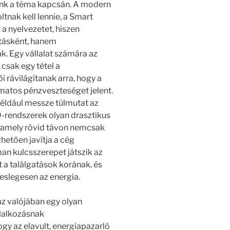
jünk a téma kapcsán. A modern
tnak kell lennie, a Smart
 a nyelvezetet, hiszen
rtásként, hanem
k. Egy vállalat számára az
csak egy tétel a
i rávilágítanak arra, hogy a
matos pénzveszteséget jelent.
 például messze túlmutat az
D-rendszerek olyan drasztikus
amely rövid távon nemcsak
etően javítja a cég
an kulcsszerepet játszik az
 a találgatások korának, és
leslegesen az energia.
 az valójában egy olyan
llalkozásnak
gy az elavult, energiapazarló